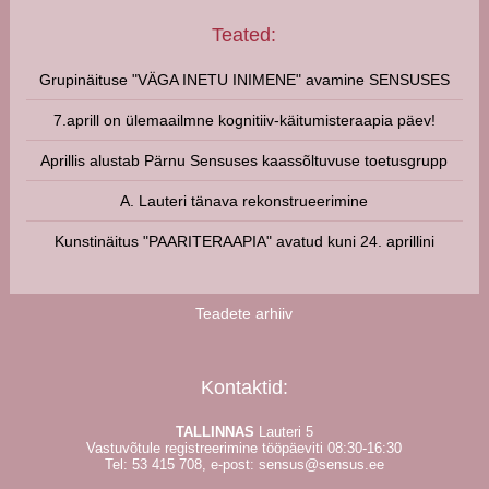
Teated:
Grupinäituse "VÄGA INETU INIMENE" avamine SENSUSES
7.aprill on ülemaailmne kognitiiv-käitumisteraapia päev!
Aprillis alustab Pärnu Sensuses kaassõltuvuse toetusgrupp
A. Lauteri tänava rekonstrueerimine
Kunstinäitus "PAARITERAAPIA" avatud kuni 24. aprillini
Teadete arhiiv
Kontaktid:
TALLINNAS
Lauteri 5
Vastuvõtule registreerimine tööpäeviti 08:30-16:30
Tel:
53 415 708
, e-post:
sensus@sensus.ee