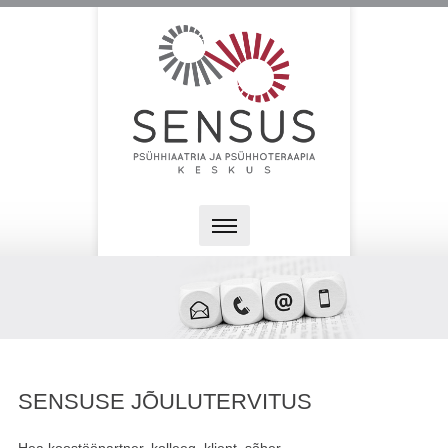
SENSUSE JÕULUTERVITUS
Hea koostööpartner, kolleeg, klient, sõber...