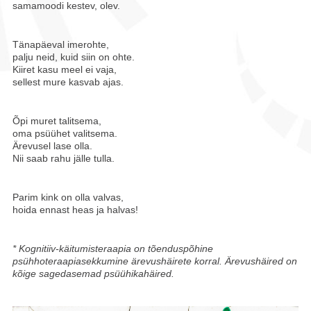
samamoodi kestev, olev.
Tänapäeval imerohte,
palju neid, kuid siin on ohte.
Kiiret kasu meel ei vaja,
sellest mure kasvab ajas.
Õpi muret talitsema,
oma psüühet valitsema.
Ärevusel lase olla.
Nii saab rahu jälle tulla.
Parim kink on olla valvas,
hoida ennast heas ja halvas!
* Kognitiiv-käitumisteraapia on tõenduspõhine
psühhoteraapiasekkumine ärevushäirete korral. Ärevushäired on
kõige sagedasemad psüühikahäired.