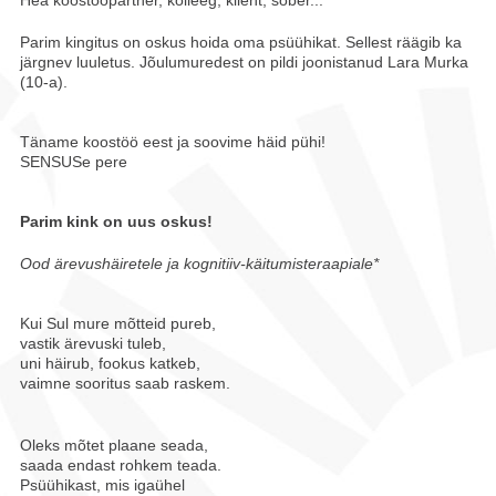
Parim kingitus on oskus hoida oma psüühikat. Sellest räägib ka
järgnev luuletus. Jõulumuredest on pildi joonistanud Lara Murka
(10-a).
Täname koostöö eest ja soovime häid pühi!
SENSUSe pere
Parim kink on uus oskus!
Ood ärevushäiretele ja kognitiiv-käitumisteraapiale*
Kui Sul mure mõtteid pureb,
vastik ärevuski tuleb,
uni häirub, fookus katkeb,
vaimne sooritus saab raskem.
Oleks mõtet plaane seada,
saada endast rohkem teada.
Psüühikast, mis igaühel