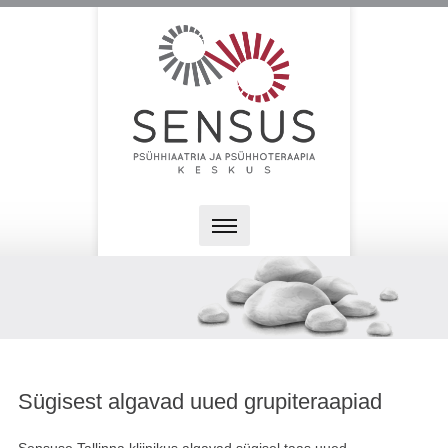
Sügisest algavad uued grupiteraapiad
Sensuse Tallinna kliinikus algavad sügisel taas uued