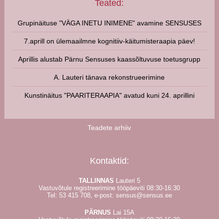
Teated:
Grupinäituse "VÄGA INETU INIMENE" avamine SENSUSES
7.aprill on ülemaailmne kognitiiv-käitumisteraapia päev!
Aprillis alustab Pärnu Sensuses kaassõltuvuse toetusgrupp
A. Lauteri tänava rekonstrueerimine
Kunstinäitus "PAARITERAAPIA" avatud kuni 24. aprillini
Teadete arhiiv
Kontaktid:
TALLINNAS
Lauteri 5
Vastuvõtule registreerimine tööpäeviti 08:30-16:30
Tel:
53 415 708
, e-post:
sensus@sensus.ee
PÄRNUS
Lai 15A